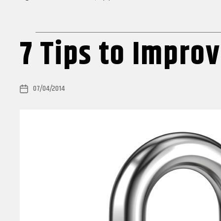
7 Tips to Impro
07/04/2014
Post
date