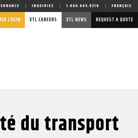
VERNANCE
INQUIRIES
1.800.665.9318
FRANÇAIS
ER LOGIN
XTL CAREERS
XTL NEWS
REQUEST A QUOTE
ité du transport