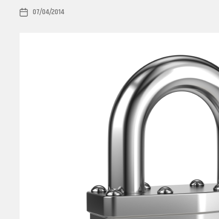
07/04/2014
Post
date