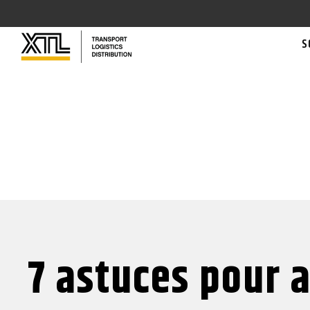
S
7 astuces pour a