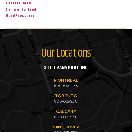
Entries feed
Comments feed
WordPress.org
Our Locations
XTL TRANSPORT INC
MONTREAL
800-636-2138
TORONTO
800-665-9318
CALGARY
800-665-9318
VANCOUVER