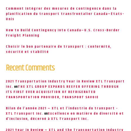
Comment intégrer des mesures de contingence dans la
planification du transport transfrontalier Canada–États-
Unis
How to Build Contingency Into Canada–U.S. Cross-Border
Freight Planning
Choisir le bon partenaire de transport : conformité,
sécurité et stabilité
Recent Comments
2021 Transportation Industry Year in Review XTL Transport
Inc.
on
THE XTL GROUP EXPANDS REEFER OFFERING THROUGH
ITS FIRST EVER ACQUISITION OF REFRIGERATED
TRANSPORTATION PROVIDER, TRANSPORT SAVOIE
Bilan de l’année 2021 – XTL et l’industrie du transport -
XTL Transport Inc.
on
Excellence en matière de diversité et
d’inclusion, décerné à XTL Transport Inc.
2021 Year in Review – XTL and the Transportation Industry