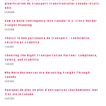
planification du transport transfrontalier Canada–États-
Unis
04/24/2026
How to Build Contingency Into Canada–U.S. Cross-Border
Freight Planning
04/23/2026
Choisir le bon partenaire de transport : conformité,
sécurité et stabilité
11/20/2025
Choosing the Right Transportation Partner: Compliance,
Safety, and Stability
11/20/2025
Why More Businesses Are Rerouting Freight Through
Canada
05/07/2025
Pourquoi de plus en plus d’entreprises réacheminent leur
fret via le Canada
05/07/2025