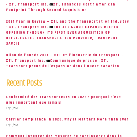
- XTL Transport Inc.
on
XTL Enhances North American
Footprint Through Second Acquisition
2021 Year in Review – XTL and the Transportation Industry
- XTL Transport Inc.
on
THE XTL GROUP EXPANDS REEFER
OFFERING THROUGH ITS FIRST EVER ACQUISITION OF
REFRIGERATED TRANSPORTATION PROVIDER, TRANSPORT
SAVOIE
Bilan de l’année 2021 – XTL et l’industrie du transport -
XTL Transport Inc.
on
Communiqué de presse : XTL
Transport prend de l’expansion dans l’Ouest canadien
Recent Posts
Conformité des transporteurs en 2026 : pourquoi c’est
plus important que jamais
07/13/2026
Carrier Compliance in 2026: Why It Matters More Than Ever
07/13/2026
Comment intégrer des mesures de contingence dans la