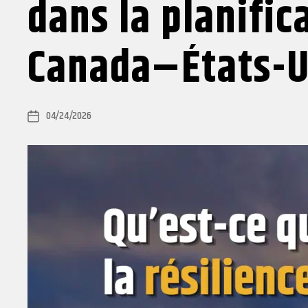
dans la planific
Canada–États-U
04/24/2026
Post
date