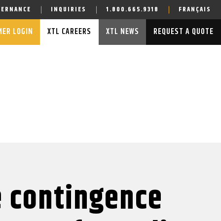
VERNANCE
INQUIRIES
1.800.665.9318
FRANÇAIS
ER LOGIN
XTL CAREERS
XTL NEWS
REQUEST A QUOTE
 contingence