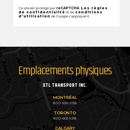
Ce site est protégé par
reCAPTCHA
.
Les règles
de confidentialité
et les
conditions
d’utilisation
de Google s’appliquent.
Emplacements physiques
XTL TRANSPORT INC.
MONTRÉAL
800-636-2138
TORONTO
800-665-9318
CALGARY