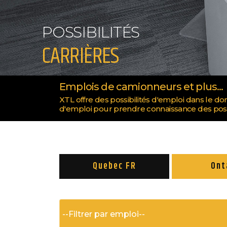
POSSIBILITÉS
CARRIÈRES
Emplois de camionneurs et plus...
XTL offre des possibilités d'emploi dans le d
d'emploi pour prendre connaissance des pos
Quebec FR
Ont