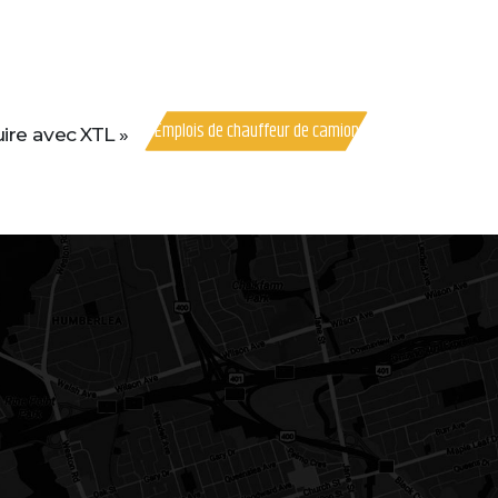
Emplois de chauffeur de camion
uire avec XTL »