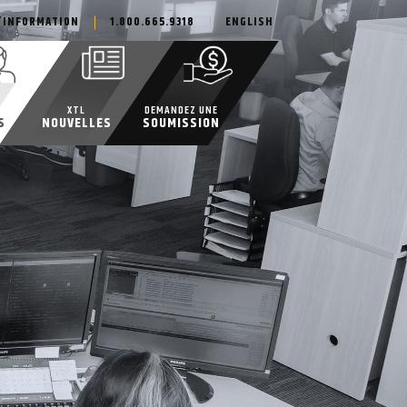
’INFORMATION
1.800.665.9318
ENGLISH
XTL
DEMANDEZ UNE
S
NOUVELLES
SOUMISSION