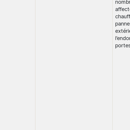
nombr
affect
chauff
panne
extéri
l’end
portes