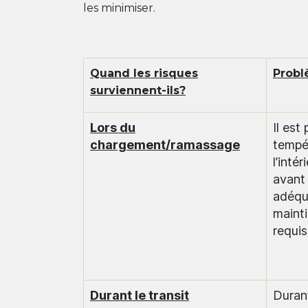
les minimiser.
Quand les risques
Prob
surviennent-ils?
Lors du
Il est
chargement/ramassage
tempé
l’inté
avant
adéqu
mainti
requis
Durant le transit
Durant