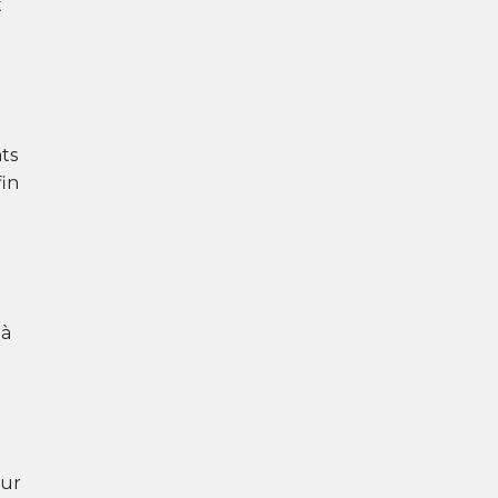
t
ts
fin
 à
our