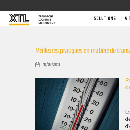
SOLUTIONS
À 
Meilleures pratiques en matière de tran
10/03/2013
Post
date
Pr
d
Lo
de
d’